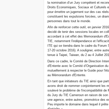
la nomination d’un Jury compétent et reconn
Droits Economiques, Sociaux et Culturels et 
pour émettre un jugement sur des cas réels 
constituent les expulsions forcées, un drame
personnes dans tout le monde.
Afin de renforcer cette outil, en janvier 201
decidé de tenir des sessions locales en coll
accordant à cet effet des Memorandum d'Ent
TIE, notamment l'indépendance et l'efficaci
ITE qui se tiendra dans le cadre du Forum S
17-20 octobre 2016). A souligner, entre autre
tenue à Taipei, Taiwan, du 2 au 4 Juillet 20
Dans ce cadre, le Comité de Direction Int
d'Entente avec le Comité d’Organisation d
mutuellement à respecter le Guide pour l'ét
au Mémorandum d'Entente.
En tant que initiateurs du TIE ainsi que pa
avons droit de nommer conjointement les me
soulevé le problème de l'incompatibilité 
du Jury du TIE Cameroun en raison de son 
une agence, entre autres, promotrice des e
Peu importe le domaine dans lequel il prête 
d'intérêts ».