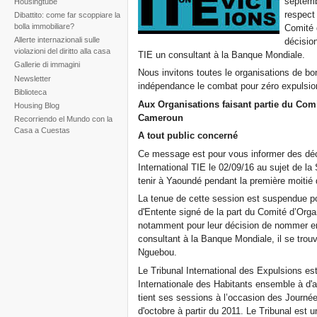
septemb
Housingtube
respect
Dibattito: come far scoppiare la
bolla immobiliare?
Comité 
Allerte internazionali sulle
décisio
violazioni del diritto alla casa
TIE un consultant à la Banque Mondiale.
Gallerie di immagini
Nous invitons toutes le organisations de bo
Newsletter
indépendance le combat pour zéro expulsio
Biblioteca
Aux Organisations faisant partie du Com
Housing Blog
Cameroun
Recorriendo el Mundo con la
Casa a Cuestas
A tout public concerné
Ce message est pour vous informer des déci
International TIE le 02/09/16 au sujet de 
tenir à Yaoundé pendant la première moiti
La tenue de cette session est suspendue
d'Entente signé de la part du Comité d’Org
notamment pour leur décision de nommer e
consultant à la Banque Mondiale, il se tro
Nguebou.
Le Tribunal International des Expulsions est 
Internationale des Habitants ensemble à d'au
tient ses sessions à l’occasion des Journé
d'octobre à partir du 2011. Le Tribunal est u