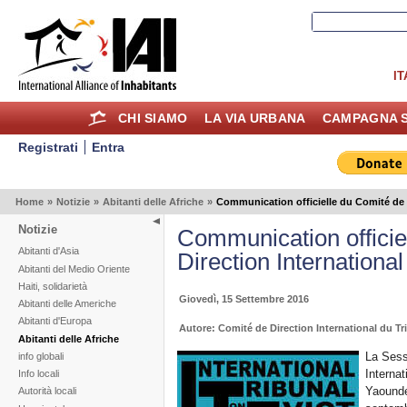
IT
CHI SIAMO
LA VIA URBANA
CAMPAGNA S
Registrati
Entra
Home
»
Notizie
»
Abitanti delle Afriche
»
Communication officielle du Comité de D
Notizie
Communication officie
Abitanti d'Asia
Direction International
Abitanti del Medio Oriente
Haiti, solidarietà
Giovedì, 15 Settembre 2016
Abitanti delle Americhe
Abitanti d'Europa
Autore: Comité de Direction International du T
Abitanti delle Afriche
La Sess
info globali
Internat
Info locali
Yaoundé
Autorità locali