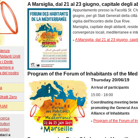
A Marsiglia, dal 21 al 23 giugno, capitale degli 
Appuntamento presso la Facoltà St. Char
giugno, per gli Stati Generali della citt
vigilia dell'Incontro delle Due Rive.
Marsiglia, capitale degli abitanti, resid
convergenze locali, mediterranee e int
A Marsiglia, dal 21 al 23 giugno, capi
»
stenze
Abitanti Uniti
i Diritti,
rriere e
a del nostro
Program of the Forum of Inhabitants of the Med
Thursday 20/06/19
Arrival of participants
na
15:00 - 18:00
ratti Zero
Coordinating meeting betw
 IAI!
promoting the General Asse
Alliance of Inhabitants
 cerca
Program of the Forum of In
»
duttori
ontari
utaci a