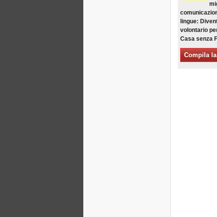
mi
Xalapa, Mexico, Jornada de
comunicazion
la Re-Existencia por el
lingue: Diven
derecho a la vivienda
volontario per 
Fare di New York una Città
Casa senza F
Sfratti Zero!
Ottobre 2019, Appello delle
Compila la
Giornate Mondiali Sfratti
Zero
DONATE PER LE LOTTE
PER IL DIRITTO A CASA,
TERRA E CITTÀ
APPELLO
INTERNAZIONALE A CASI
DI SFRATTO E DI
SFOLLAMENTO
A Marsiglia, dal 21 al 23
giugno, capitale degli
abitanti del Mediterraneo
Housing for All in Europa: la
vostra firma è necessaria!
New Website Naming Some
of NYC’s Worst Evictors &
Mapping Evictions Across
NYC
Venite tutte e tutti dal 21 al