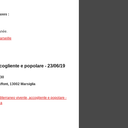
axes :
anée.
rseille
ogliente e popolare - 23/06/19
:30
font, 13002 Marsiglia
terraneo vivente, accogliente e popolare -
ia