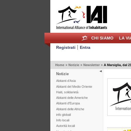
CHI SIAMO
LA V
Registrati
Entra
Home
»
Notizie
»
Newsletter
»
A Marsiglia, dal 2
Notizie
Abitanti d'Asia
Abitanti del Medio Oriente
Haiti, solidarietà
Abitanti delle Americhe
Abitanti d'Europa
Abitanti delle Afriche
info globali
Info locali
Autorità locali