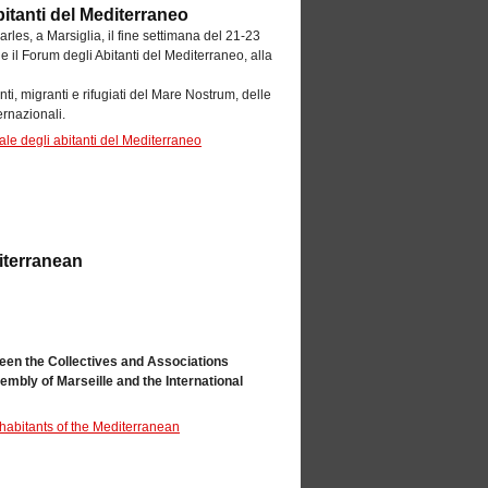
abitanti del Mediterraneo
les, a Marsiglia, il fine settimana del 21-23
à e il Forum degli Abitanti del Mediterraneo, alla
enti, migranti e rifugiati del Mare Nostrum, delle
ernazionali.
tale degli abitanti del Mediterraneo
iterranean
een the Collectives and Associations
mbly of Marseille and the International
habitants of the Mediterranean