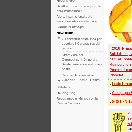
Housingtube
Dibattito: come far scoppiare la
bolla immobiliare?
Allerte internazionali sulle
violazioni del diritto alla casa
Gallerie di immagini
Newsletter
Gli abitanti in prima linea per
cacciare il Coronavirus dai
territori
2019: R-Esi
»
Solidali degli 
Sfratti Zero per
per Sviluppare 
Coronavirus: il Diritto alla
Salute deve essere al primo
Rompere le Ba
posto!
Prendersi cur
Pianeta!
Padova, Testimonianze -
Concerto - Teatro - Danza
la Via Urba
in solidarietà con i difensori
»
Biblioteca
del diritto alla casa
Campagna Sf
Housing Blog
»
Di fronte al fallimento della
Recorriendo el Mundo con la
COP25 il Tribunale
SOSTIENI LA
»
Casa a Cuestas
Internazionale degli Sfratti
rilancia l'iniziativa per il 2020
IAI
Tribunale Internazionale
tra
degli Sfratti, sessione sul
vol
Cambiamento Climatico –
Ai
Due sedute in una