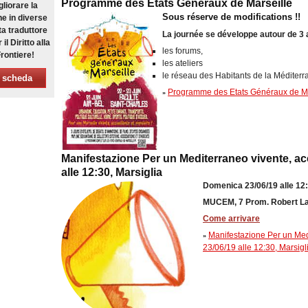
Programme des Etats Généraux de Marseille
gliorare la
Sous réserve de modifications !!
e in diverse
ta traduttore
La journée se développe autour de 3 
il Diritto alla
les forums,
rontiere!
les ateliers
le réseau des Habitants de la Méditerr
 scheda
Programme des Etats Généraux de Ma
»
Manifestazione Per un Mediterraneo vivente, acc
alle 12:30, Marsiglia
Domenica 23/06/19 alle 12
MUCEM, 7 Prom. Robert Laf
Come arrivare
Manifestazione Per un Medi
»
23/06/19 alle 12:30, Marsigl